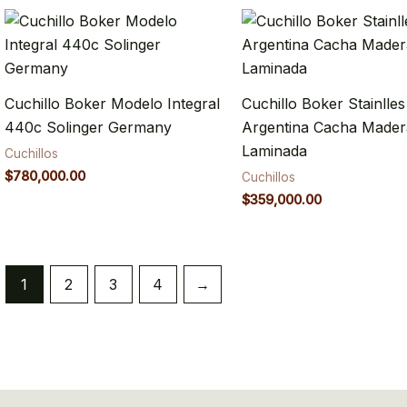
Cuchillo Boker Modelo Integral
Cuchillo Boker Stainlle
440c Solinger Germany
Argentina Cacha Mader
Laminada
Cuchillos
$
780,000.00
Cuchillos
$
359,000.00
1
2
3
4
→