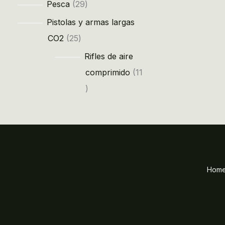
Pesca
29
Pistolas y armas largas
CO2
25
Rifles de aire
comprimido
11
Hom