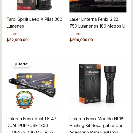
Farol Spinit Leed A Pilas 300
Laser Linterna Fenix Gl22
Lumenes
750 Lumnenes 180 Metros U
Linternas
Linternas
$
22,900.00
$
294,000.00
Original
Current
price
price
¡Oferta!
was:
is:
$320,000.00.
$259,000.00.
Linterna Fenix dual TK 47
Linterna Fenix Modelo Ht 18r
DUAL PURPOSE 1300
Hunting Kit Recargable Con
LUMENES 700 METROS
Acessorio Para Fusil Con