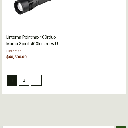
Linterna Pointmax400rduo
Marca Spinit 400lumenes U
Linternas
$
40,500.00
1
2
→