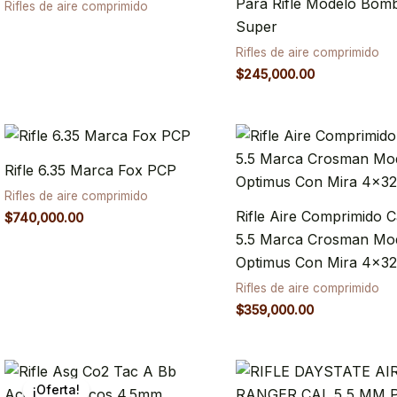
Para Rifle Modelo Bom
Rifles de aire comprimido
Super
Rifles de aire comprimido
$
245,000.00
Rifle 6.35 Marca Fox PCP
Rifles de aire comprimido
Rifle Aire Comprimido C
$
740,000.00
5.5 Marca Crosman Mo
Optimus Con Mira 4×3
Rifles de aire comprimido
$
359,000.00
Original
Current
price
price
¡Oferta!