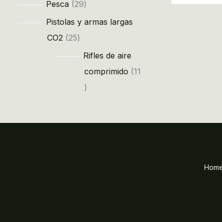
Pesca
29
Pistolas y armas largas
CO2
25
Rifles de aire
comprimido
11
Hom