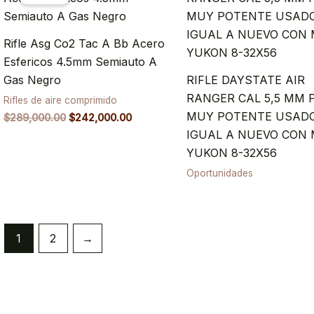
was:
is:
$289,000.00.
$242,000.00.
Rifle Asg Co2 Tac A Bb Acero
Esfericos 4.5mm Semiauto A
Gas Negro
RIFLE DAYSTATE AIR
RANGER CAL 5,5 MM 
Rifles de aire comprimido
MUY POTENTE USAD
$
289,000.00
$
242,000.00
IGUAL A NUEVO CON 
YUKON 8-32X56
Oportunidades
1
2
→