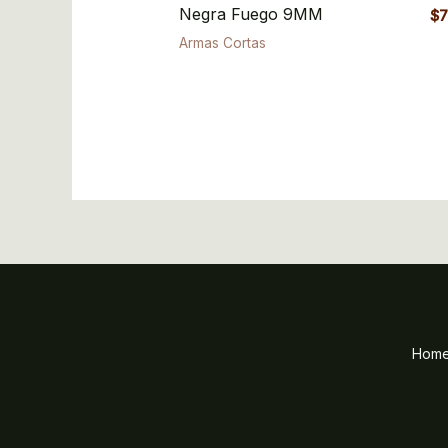
Negra Fuego 9MM
$
7
Armas Cortas
Hom