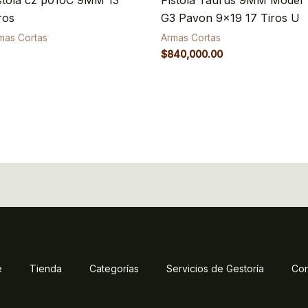
ros
G3 Pavon 9×19 17 Tiros U
mas Cortas
Armas Cortas
$
840,000.00
e
Tienda
Categorías
Servicios de Gestoría
Con