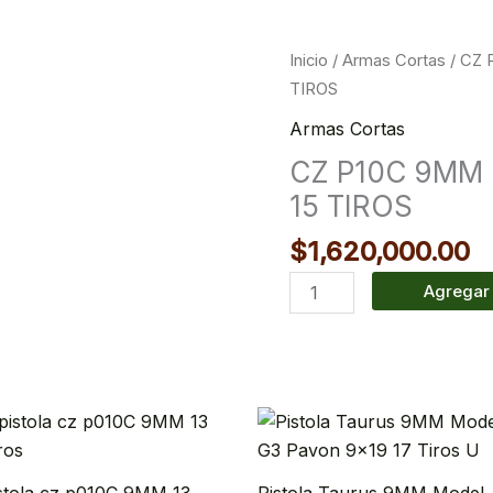
CZ
Inicio
/
Armas Cortas
/ CZ
P10C
TIROS
9MM
Armas Cortas
DOS
CZ P10C 9MM
CARGADORES
15 TIROS
15
TIROS
$
1,620,000.00
cantidad
Agregar 
stola cz p010C 9MM 13
Pistola Taurus 9MM Model