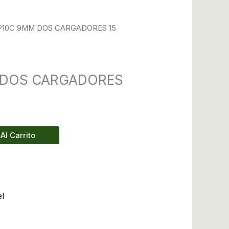
 P10C 9MM DOS CARGADORES 15
 DOS CARGADORES
Al Carrito