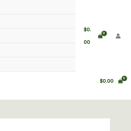
9MM
DOS
CARGADORES
15
$
0.
TIROS
cantidad
00
$
0.00