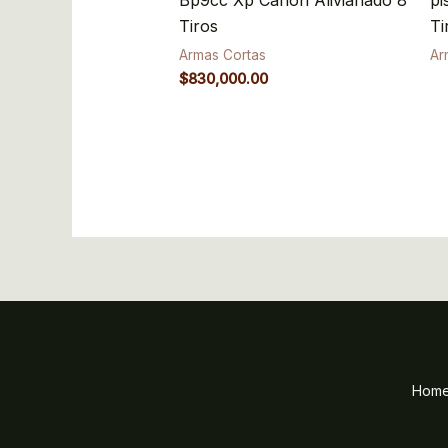
Tiros
Ti
Armas Cortas
Ar
$
830,000.00
Hom