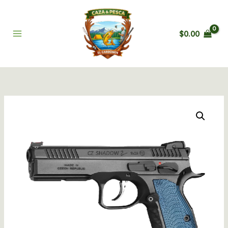
Ir
al
contenido
$
0.00