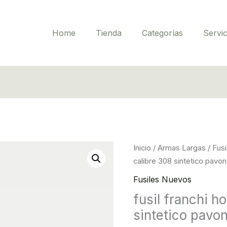
Home
Tienda
Categorías
Servic
fusil
Inicio
/
Armas Largas
/
Fus
franchi
calibre 308 sintetico pavon
horizon
Fusiles Nuevos
calibre
fusil franchi h
308
sintetico pavo
sintetico
pavon