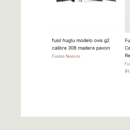
fusil huglu modelo ovis g2
Fu
calibre 308 madera pavon
Ca
Re
Fusiles Nuevos
Fu
$
1