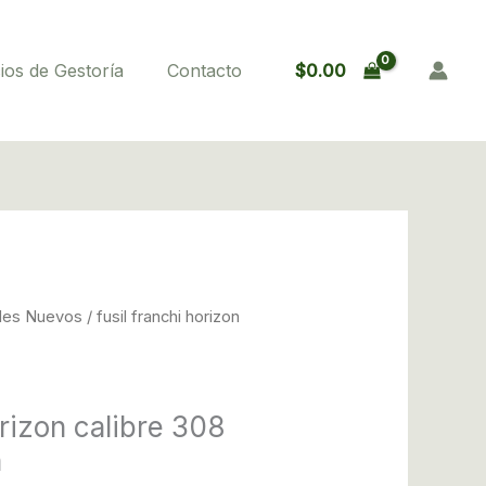
calibre
308
$
0.00
ios de Gestoría
Contacto
sintetico
pavon
cantidad
iles Nuevos
/ fusil franchi horizon
orizon calibre 308
n