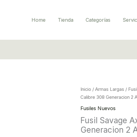
Home
Tienda
Categorías
Servic
O
Fusil
Inicio
/
Armas Largas
/
Fus
p
Savage
Calibre 308 Generacion 2 
w
Axis
Fusiles Nuevos
$
arena
Fusil Savage A
Calibre
Generacion 2 A
308
Generacion