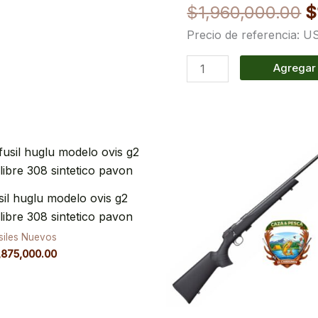
$
1,960,000.00
$
2
Precio de referencia: 
A
Repeticion
Agregar 
cantidad
sil huglu modelo ovis g2
libre 308 sintetico pavon
siles Nuevos
,875,000.00