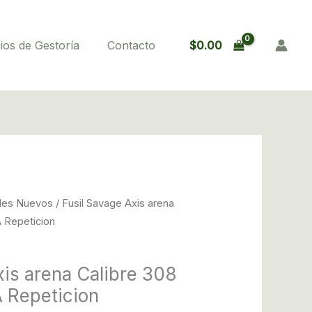
$
0.00
ios de Gestoría
Contacto
riginal
Current
iles Nuevos
/ Fusil Savage Axis arena
rice
price
A Repeticion
as:
is:
1,960,000.00.
$1,760,000.00.
xis arena Calibre 308
 Repeticion