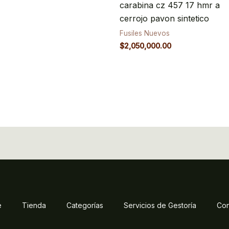
carabina cz 457 17 hmr a
cerrojo pavon sintetico
Fusiles Nuevos
$
2,050,000.00
e
Tienda
Categorías
Servicios de Gestoría
Con