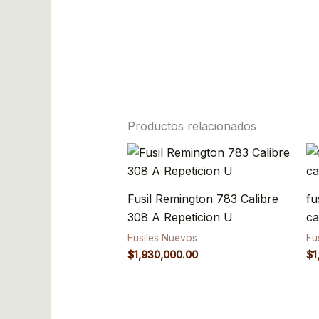
Productos relacionados
Fusil Remington 783 Calibre
fu
308 A Repeticion U
ca
Fusiles Nuevos
Fu
$
1,930,000.00
$
1