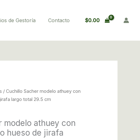
athuey
con
$
0.00
ios de Gestoría
Contacto
certificado
cabo
hueso
de
jirafa
largo
total
29.5
cm
s
/ Cuchillo Sacher modelo athuey con
cantidad
irafa largo total 29.5 cm
r modelo athuey con
o hueso de jirafa