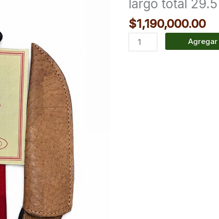
largo total 29.
hueso
$
1,190,000.00
de
jirafa
Agregar 
largo
total
29.5
cm
cantidad