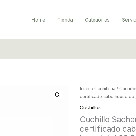
Home
Tienda
Categorías
Servic
Cuchillo
Inicio
/
Cuchilleria
/
Cuchillo
Sacher
certificado cabo hueso de j
modelo
Cuchillos
athuey
Cuchillo Sache
con
certificado cab
certificado
cabo