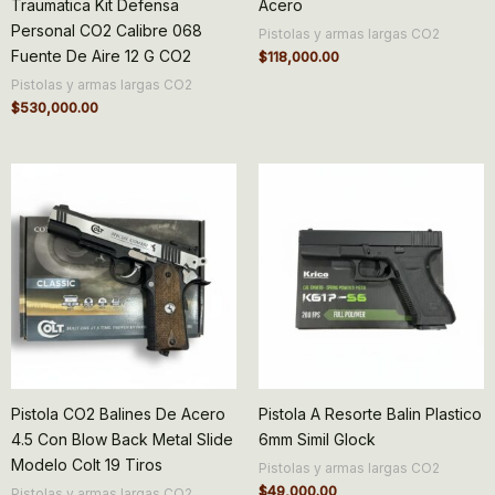
Traumatica Kit Defensa
Acero
Personal CO2 Calibre 068
Pistolas y armas largas CO2
Fuente De Aire 12 G CO2
$
118,000.00
Pistolas y armas largas CO2
$
530,000.00
Pistola CO2 Balines De Acero
Pistola A Resorte Balin Plastico
4.5 Con Blow Back Metal Slide
6mm Simil Glock
Modelo Colt 19 Tiros
Pistolas y armas largas CO2
$
49,000.00
Pistolas y armas largas CO2