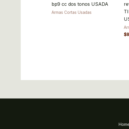
bp9 cc dos tonos USADA
re
TI
Armas Cortas Usadas
U
Ar
$
8
Hom