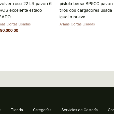
volver rossi 22 LR pavon 6
pistola bersa BP9CC pavon
ROS excelente estado
tiros dos cargadores usada
SADO
igual a nueva
mas Cortas Usadas
Armas Cortas Usadas
90,000.00
e
Tienda
Categorías
Servicios de Gestoría
Con