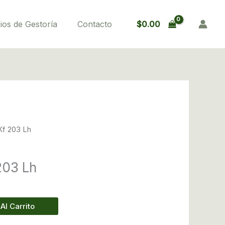
Kf
203
$
0.00
ios de Gestoría
Contacto
Lh
cantidad
 Kf 203 Lh
203 Lh
Al Carrito