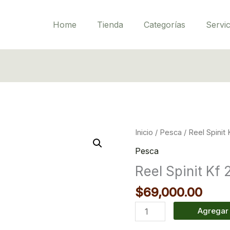
Home
Tienda
Categorías
Servic
Reel
Inicio
/
Pesca
/ Reel Spinit
Spinit
Pesca
Kf
Reel Spinit Kf 
203
Lh
$
69,000.00
cantidad
Agregar 