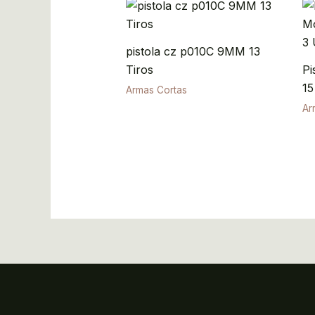
pistola cz p010C 9MM 13
Tiros
Pi
15
Armas Cortas
Ar