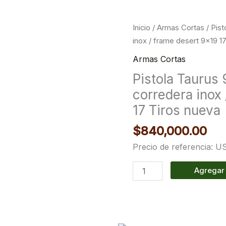
Pistola
Inicio
/
Armas Cortas
/ Pis
Taurus
inox / frame desert 9×19 1
9MM
Armas Cortas
Modelo
Pistola Tauru
g3
corredera inox
corredera
inox
17 Tiros nueva
/
$
840,000.00
frame
desert
Precio de referencia: U
9x19
Agregar 
17
Tiros
nueva
cantidad