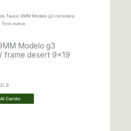
tola Taurus 9MM Modelo g3 corredera
7 Tiros nueva
s 9MM Modelo g3
 / frame desert 9×19
SD 9
Al Carrito