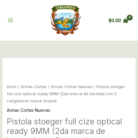
Ir
cize
al
optical
contenido
ready
$
0.00
9MM
(2da
marca
de
beretta)
con
Pistola
2
stoeger
cargadores
full
nueva
cize
Inicio
/
Armas Cortas
/
Armas Cortas Nuevas
/ Pistola stoeger
(copia)
optical
full cize optical ready 9MM (2da marca de beretta) con 2
cantidad
ready
cargadores nueva (copia)
9MM
Armas Cortas Nuevas
(2da
Pistola stoeger full cize optical
marca
de
ready 9MM (2da marca de
beretta)