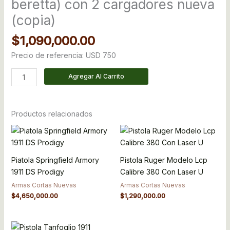
beretta) con 2 cargadores nueva
con
(copia)
2
cargadores
$
1,090,000.00
nueva
(copia)
Precio de referencia: USD 750
cantidad
Agregar Al Carrito
Productos relacionados
Piatola Springfield Armory
Pistola Ruger Modelo Lcp
1911 DS Prodigy
Calibre 380 Con Laser U
Armas Cortas Nuevas
Armas Cortas Nuevas
$
4,650,000.00
$
1,290,000.00