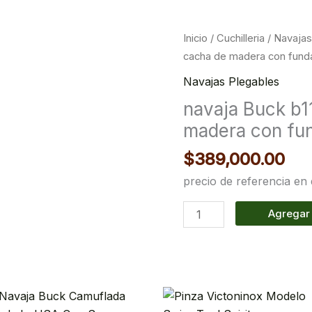
navaja
Inicio
/
Cuchilleria
/
Navajas
Buck
cacha de madera con fund
b119-
Navajas Plegables
00-
navaja Buck b
0
madera con fu
cacha
de
$
389,000.00
madera
precio de referencia en
con
funda
Agregar 
cantidad