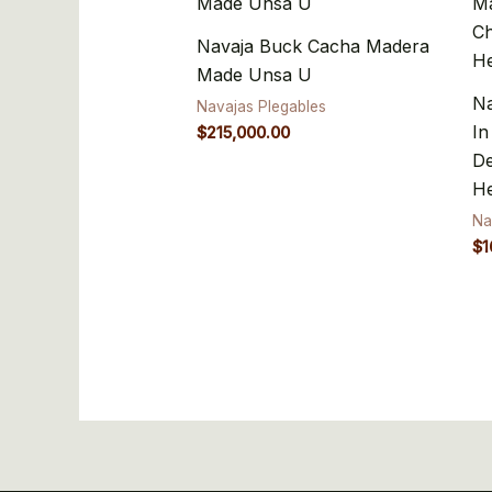
Navaja Buck Cacha Madera
Made Unsa U
Na
Navajas Plegables
I
$
215,000.00
De
He
Na
$
1