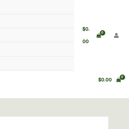
00-
0
cacha
de
$
0.
madera
con
00
funda
cantidad
$
0.00