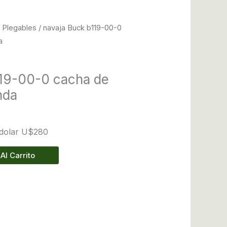
 Plegables
/ navaja Buck b119-00-0
a
119-00-0 cacha de
nda
 dolar U$280
Al Carrito