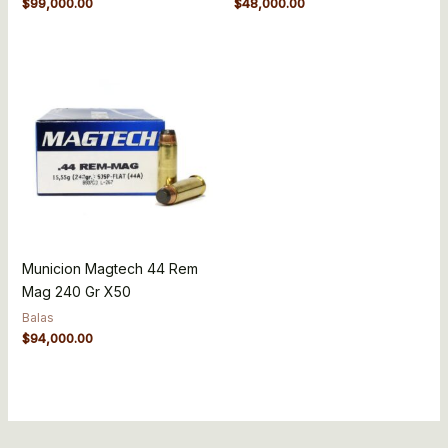
$
99,000.00
$
48,000.00
Municion Magtech 44 Rem
Mag 240 Gr X50
Balas
$
94,000.00