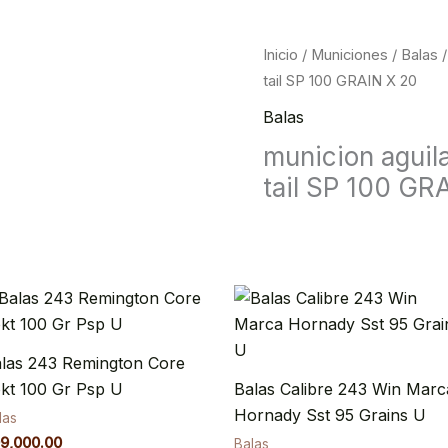
Inicio
/
Municiones
/
Balas
/
tail SP 100 GRAIN X 20
Balas
municion aguil
tail SP 100 GR
las 243 Remington Core
kt 100 Gr Psp U
Balas Calibre 243 Win Marc
Hornady Sst 95 Grains U
las
9,000.00
Balas