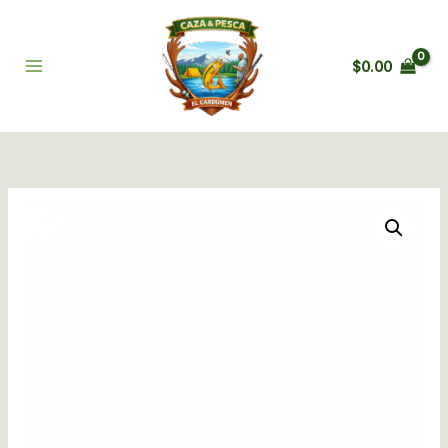
Ir
al
contenido
$
0.00