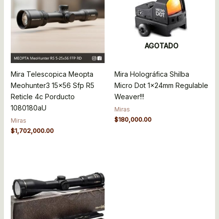
AGOTADO
Mira Telescopica Meopta
Mira Holográfica Shilba
Meohunter3 15×56 Sfp R5
Micro Dot 1x24mm Regulable
Reticle 4c Porducto
Weaver!!!
1080180aU
Miras
$
180,000.00
Miras
$
1,702,000.00