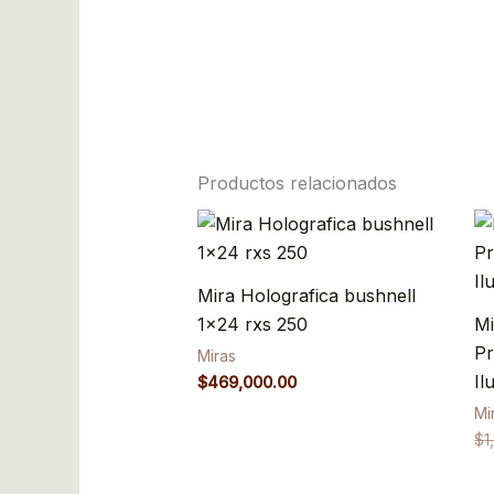
Productos relacionados
Mira Holografica bushnell
1×24 rxs 250
Mi
Pr
Miras
Il
$
469,000.00
Mi
$
1