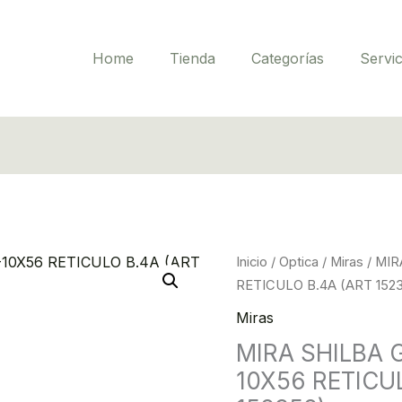
Home
Tienda
Categorías
Servic
MIRA
Inicio
/
Optica
/
Miras
/ MIR
SHILBA
RETICULO B.4A (ART 152
GOLD
Miras
MEDAL
MIRA SHILBA 
2.5-
10X56 RETICU
10X56
RETICULO