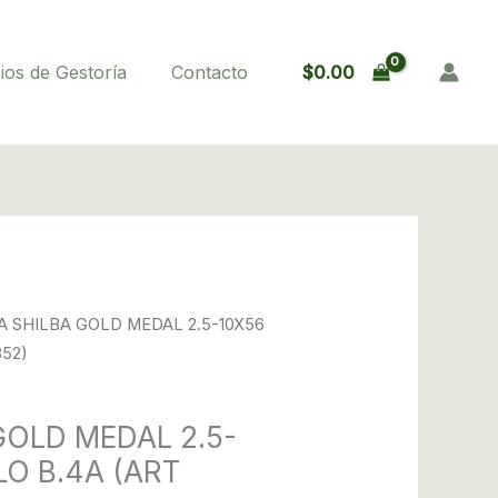
MEDAL
2.5-
10X56
$
0.00
ios de Gestoría
Contacto
RETICULO
B.4A
(ART
152352)
cantidad
A SHILBA GOLD MEDAL 2.5-10X56
352)
GOLD MEDAL 2.5-
LO B.4A (ART