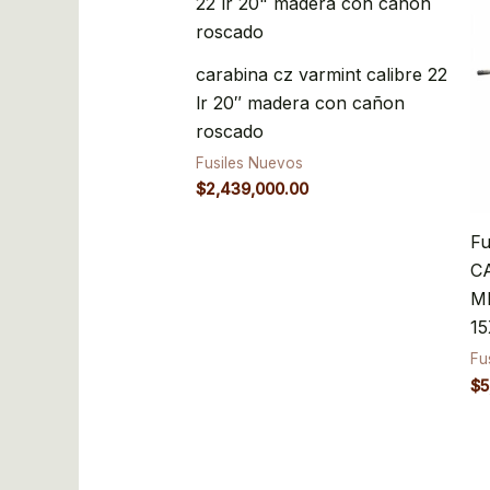
carabina cz varmint calibre 22
lr 20″ madera con cañon
roscado
Fusiles Nuevos
$
2,439,000.00
F
C
M
1
Fu
$
5