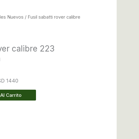
iles Nuevos
/ Fusil sabatti rover calibre
over calibre 223
n
USD 1440
Al Carrito