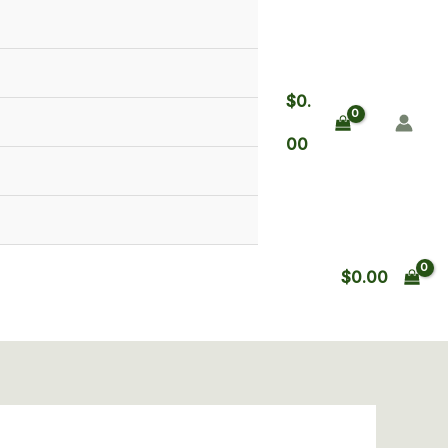
rover
calibre
223
sintetico
$
0.
pavon
cantidad
00
$
0.00