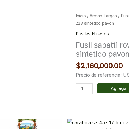
Fusil
Inicio
/
Armas Largas
/
Fus
sabatti
223 sintetico pavon
rover
Fusiles Nuevos
calibre
Fusil sabatti r
223
sintetico pavo
sintetico
pavon
$
2,160,000.00
cantidad
Precio de referencia: 
Agregar 