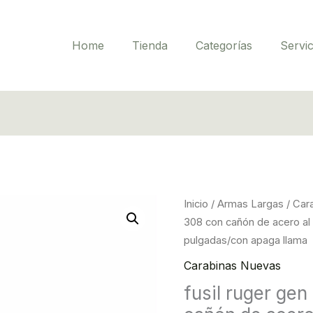
Home
Tienda
Categorías
Servic
fusil
Inicio
/
Armas Largas
/
Car
ruger
308 con cañón de acero al 
gen
pulgadas/con apaga llama
2
Carabinas Nuevas
calibre
fusil ruger gen
308
con