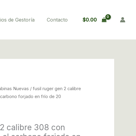
2
calibre
308
$
0.00
ios de Gestoría
Contacto
con
cañón
de
acero
al
carbono
forjado
en
frío
abinas Nuevas
/ fusil ruger gen 2 calibre
de
carbono forjado en frío de 20
20
pulgadas/con
apaga
 2 calibre 308 con
llama