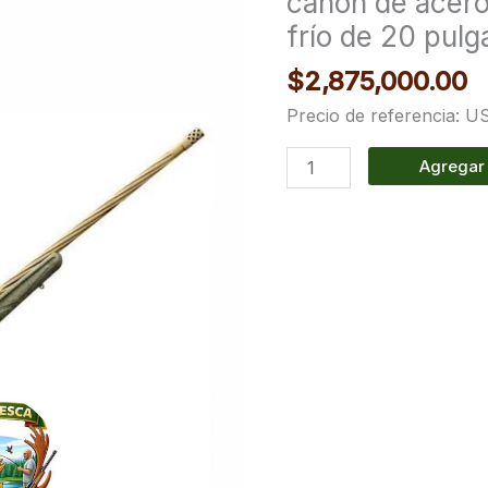
cañón de acero
cañón
frío de 20 pul
de
$
2,875,000.00
acero
al
Precio de referencia: 
carbono
Agregar 
forjado
en
frío
de
20
pulgadas/con
apaga
llama
cantidad