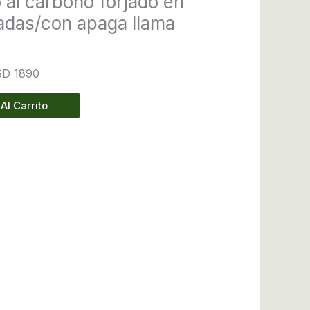
 al carbono forjado en
cantidad
gadas/con apaga llama
USD 1890
Al Carrito