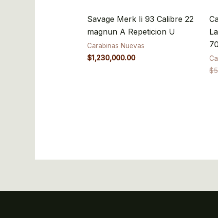
Savage Merk Ii 93 Calibre 22
Ca
magnun A Repeticion U
La
7
Carabinas Nuevas
$
1,230,000.00
Ca
$
5