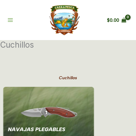
Ir
al
contenido
$
0.00
Cuchillos
Cuchillos