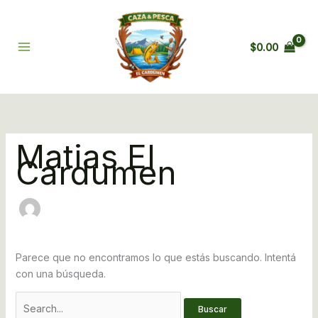
Ir
Buscar
al
por:
contenido
$
0.00
Matias El
Cardumen
Parece que no encontramos lo que estás buscando. Intentá
con una búsqueda.